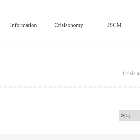
Information
Crisisonomy
JSCM
Greetings
Article Search
Article Search
Founding Statement
Feature Article
Editorial Board
CEM-TP History
Editorial Board
Author Guidelines
Crisis
Members of the
Author Guidelines
Regulations on Edit
Executive Board
Regulations on Edit
Regulations on review
Articles of CEM-TP
Regulations on Review
Publiucation Ethics
Secretariat of CEM-TP
Research Ethics
Submission
Submission