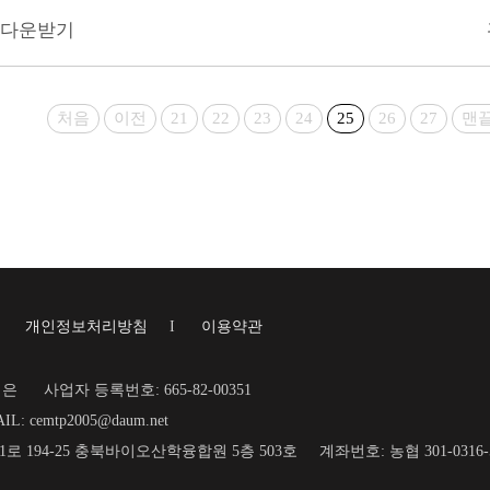
 다운받기
처음
이전
21
22
23
24
25
26
27
맨
I
개인정보처리방침
I
이용약관
재은
사업자 등록번호: 665-82-00351
IL: cemtp2005@daum.net
명1로 194-25 충북바이오산학융합원 5층 503호
계좌번호: 농협 301-031