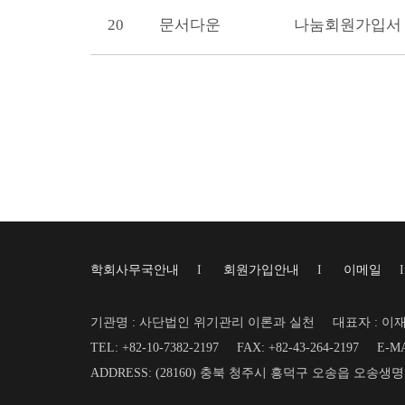
20
문서다운
나눔회원가입서
학회사무국안내
I
회원가입안내
I
이메일
기관명 : 사단법인 위기관리 이론과 실천
대표자 : 이
TEL: +82-10-7382-2197
FAX: +82-43-264-2197
E-MA
ADDRESS: (28160) 충북 청주시 흥덕구 오송읍 오송생