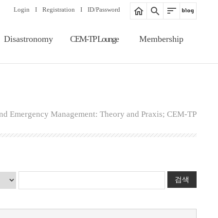
Login
I
Registration
I
ID/Password
Disastronomy
CEM-TP Lounge
Membership
Article Search
Notice
Membership
Information
Editorial Board
Proceedings
Registration
Gallery
 and Emergency Management: Theory and Praxis; CEM-TP
ID/Password
Related Website
Guide of Membership
Fee of Publication &
Review
검색