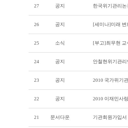
27
공지
한국위기관리논집
26
공지
[세미나]미래 변
25
소식
[부고]최무현 교
24
공지
안철현위기관리연
23
공지
2010 국가위
22
공지
2010 이재민사
21
문서다운
기관회원가입서