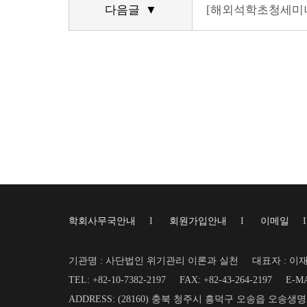
다음글 ▼
[해외석학초청세미나] Disa
학회사무국안내
I
회원가입안내
I
이메일
기관명 : 사단법인 위기관리 이론과 실천
대표자 : 이
TEL: +82-10-7382-2197
FAX: +82-43-264-2197
E-MA
ADDRESS: (28160) 충북 청주시 흥덕구 오송읍 오송생