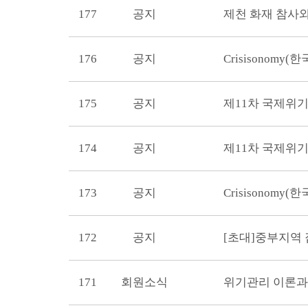
177
공지
제천 화재 참사
176
공지
Crisisonom
175
공지
제11차 국제위기
174
공지
제11차 국제위기
173
공지
Crisisonom
172
공지
[초대]중부지역 집
171
회원소식
위기관리 이론과