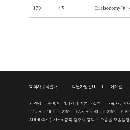
170
공지
Crisisonom
학회사무국안내
I
회원가입안내
I
이메일
기관명 : 사단법인 위기관리 이론과 실천
대표자 : 이
TEL: +82-10-7382-2197
FAX: +82-43-264-2197
E-MA
ADDRESS: (28160) 충북 청주시 흥덕구 오송읍 오송생