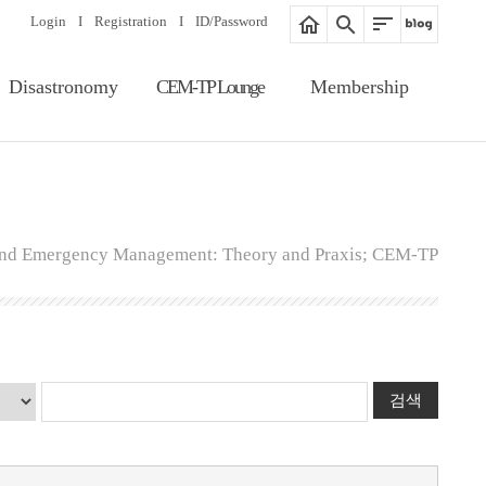
Login
I
Registration
I
ID/Password
Disastronomy
CEM-TP Lounge
Membership
Article Search
Notice
Membership
Information
Editorial Board
Proceedings
Registration
Gallery
 and Emergency Management: Theory and Praxis; CEM-TP
ID/Password
Related Website
Guide of Membership
Fee of Publication &
Review
검색