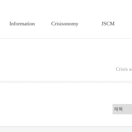
Information
Crisisonomy
JSCM
Greetings
Article Search
Article Search
Founding Statement
Feature Article
Editorial Board
CEM-TP History
Editorial Board
Author Guidelines
Crisis
Members of the
Author Guidelines
Regulations on Edit
Executive Board
Regulations on Edit
Regulations on review
Articles of CEM-TP
Regulations on Review
Publiucation Ethics
Secretariat of CEM-TP
Research Ethics
Submission
Submission