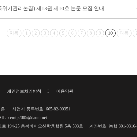
y(한국위기관리논집) 제13권 제10호 논문 모집 안내
처음
1
2
3
4
5
6
7
8
9
10
다음
I
개인정보처리방침
I
이용약관
재은
사업자 등록번호: 665-82-00351
IL: cemtp2005@daum.net
명1로 194-25 충북바이오산학융합원 5층 503호
계좌번호: 농협 301-031